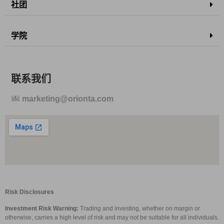
社团
学院
联系我们
marketing@orionta.com
Risk Disclosures
Investment Risk Warning:
Trading and investing, whether on margin or
otherwise, carries a high level of risk and may not be suitable for all individuals.