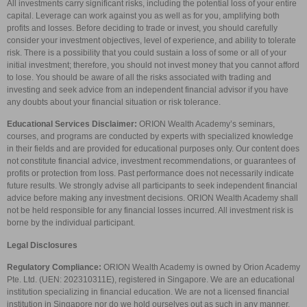
All investments carry significant risks, including the potential loss of your entire
capital. Leverage can work against you as well as for you, amplifying both
profits and losses. Before deciding to trade or invest, you should carefully
consider your investment objectives, level of experience, and ability to tolerate
risk. There is a possibility that you could sustain a loss of some or all of your
initial investment; therefore, you should not invest money that you cannot afford
to lose. You should be aware of all the risks associated with trading and
investing and seek advice from an independent financial advisor if you have
any doubts about your financial situation or risk tolerance.
Educational Services Disclaimer:
ORION Wealth Academy’s seminars,
courses, and programs are conducted by experts with specialized knowledge
in their fields and are provided for educational purposes only. Our content does
not constitute financial advice, investment recommendations, or guarantees of
profits or protection from loss. Past performance does not necessarily indicate
future results. We strongly advise all participants to seek independent financial
advice before making any investment decisions. ORION Wealth Academy shall
not be held responsible for any financial losses incurred. All investment risk is
borne by the individual participant.
Legal Disclosures
Regulatory Compliance:
ORION Wealth Academy is owned by Orion Academy
Pte. Ltd. (UEN: 202310311E), registered in Singapore. We are an educational
institution specializing in financial education. We are not a licensed financial
institution in Singapore nor do we hold ourselves out as such in any manner.