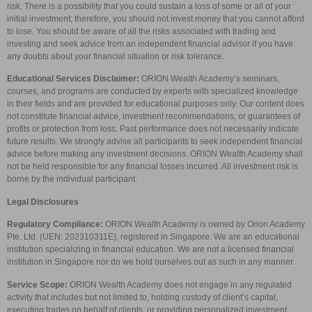
risk. There is a possibility that you could sustain a loss of some or all of your
initial investment; therefore, you should not invest money that you cannot afford
to lose. You should be aware of all the risks associated with trading and
investing and seek advice from an independent financial advisor if you have
any doubts about your financial situation or risk tolerance.
Educational Services Disclaimer:
ORION Wealth Academy’s seminars,
courses, and programs are conducted by experts with specialized knowledge
in their fields and are provided for educational purposes only. Our content does
not constitute financial advice, investment recommendations, or guarantees of
profits or protection from loss. Past performance does not necessarily indicate
future results. We strongly advise all participants to seek independent financial
advice before making any investment decisions. ORION Wealth Academy shall
not be held responsible for any financial losses incurred. All investment risk is
borne by the individual participant.
Legal Disclosures
Regulatory Compliance:
ORION Wealth Academy is owned by Orion Academy
Pte. Ltd. (UEN: 202310311E), registered in Singapore. We are an educational
institution specializing in financial education. We are not a licensed financial
institution in Singapore nor do we hold ourselves out as such in any manner.
Service Scope:
ORION Wealth Academy does not engage in any regulated
activity that includes but not limited to, holding custody of client’s capital,
executing trades on behalf of clients, or providing personalized investment